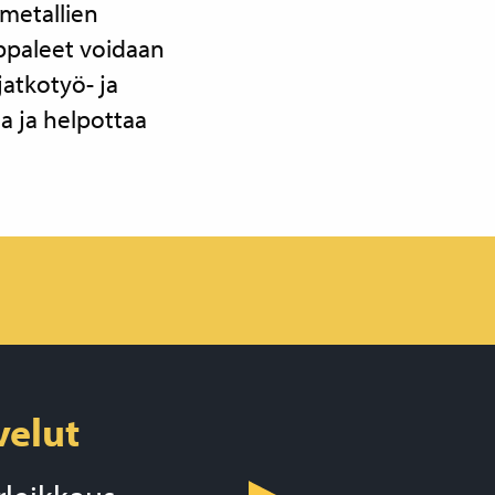
metallien
appaleet voidaan
 jatkotyö- ja
aa ja helpottaa
velut