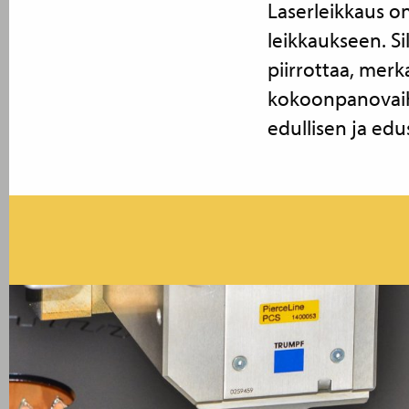
Laserleikkaus o
leikkaukseen. Si
piirrottaa, merkat
kokoonpanovaihei
edullisen ja ed