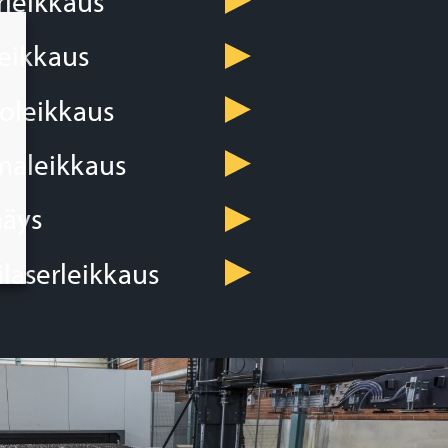
rleikkaus
leikkaus
toleikkaus
maleikkaus
äys
ilaserleikkaus