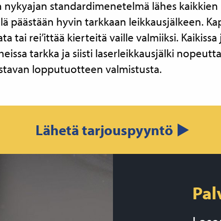
n nykyajan standardimenetelmä lähes kaikkien 
llä päästään hyvin tarkkaan leikkausjälkeen. K
a tai rei’ittää kierteitä vaille valmiiksi. Kaikissa
ssa tarkka ja siisti laserleikkausjälki nopeutt
ustavan lopputuotteen valmistusta.
Lähetä tarjouspyyntö ▶
Pal