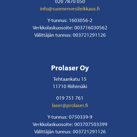
020 7870 050
info@suomenvesileikkaus.fi
Y-tunnus: 1603056-2
Verkkolaskuosoite: 003716030562
Välittäjän tunnus: 003721291126
Prolaser Oy
Tehtaankatu 15
11710 Riihimäki
019 751 761
laser@prolaser.fi
Y-tunnus: 0750339-9
Verkkolaskuosoite: 003707503399
Välittäjän tunnus: 003721291126