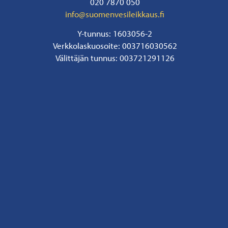
020 7870 050
info@suomenvesileikkaus.fi
Y-tunnus: 1603056-2
Verkkolaskuosoite: 003716030562
Välittäjän tunnus: 003721291126