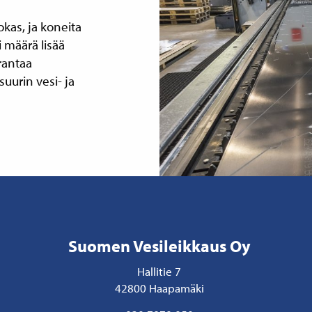
kas, ja koneita
 määrä lisää
rantaa
uurin vesi- ja
Suomen Vesileikkaus Oy
Hallitie 7
42800 Haapamäki