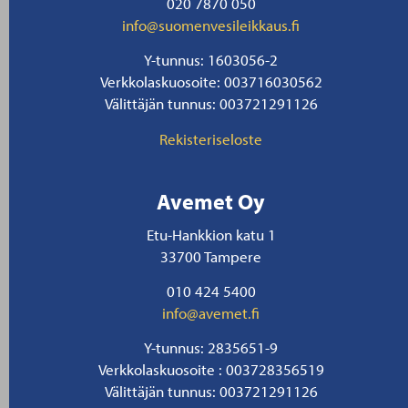
020 7870 050
info@suomenvesileikkaus.fi
Y-tunnus: 1603056-2
Verkkolaskuosoite: 003716030562
Välittäjän tunnus: 003721291126
Rekisteriseloste
Avemet Oy
Etu-Hankkion katu 1
33700 Tampere
010 424 5400
info@avemet.fi
Y-tunnus: 2835651-9
Verkkolaskuosoite : 003728356519
Välittäjän tunnus: 003721291126