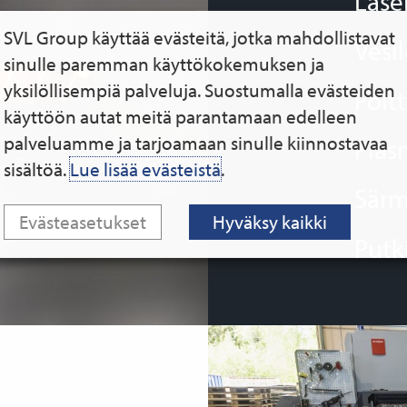
Lase
SVL Group käyttää evästeitä, jotka mahdollistavat
Vesi
sinulle paremman käyttökokemuksen ja
yksilöllisempiä palveluja. Suostumalla evästeiden
Polt
käyttöön autat meitä parantamaan edelleen
palveluamme ja tarjoamaan sinulle kiinnostavaa
Plas
sisältöä.
Lue lisää evästeistä
.
Särm
Evästeasetukset
Hyväksy kaikki
Putk