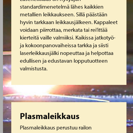
standardimenetelmä lähes kaikkien
metallien leikkaukseen. Sillä päästään
hyvin tarkkaan leikkausjälkeen. Kappaleet
voidaan piirrottaa, merkata tai rei’ittää
kierteitä vaille valmiiksi. Kaikissa jatkotyö-
ja kokoonpanovaiheissa tarkka ja siisti
laserleikkausjälki nopeuttaa ja helpottaa
edullisen ja edustavan lopputuotteen
valmistusta.
Lue lisää
Plasmaleikkaus
Plasmaleikkaus perustuu railon