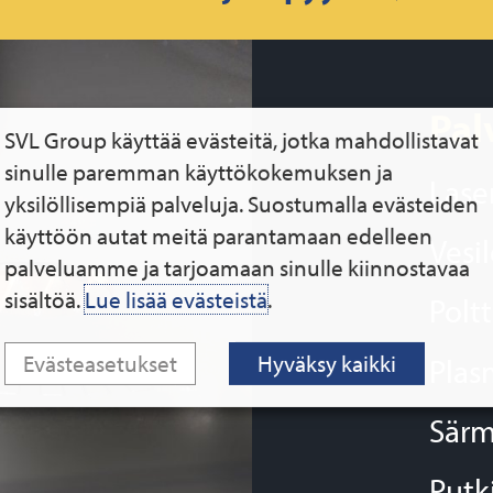
Pal
SVL Group käyttää evästeitä, jotka mahdollistavat
sinulle paremman käyttökokemuksen ja
Lase
yksilöllisempiä palveluja. Suostumalla evästeiden
käyttöön autat meitä parantamaan edelleen
Vesi
palveluamme ja tarjoamaan sinulle kiinnostavaa
sisältöä.
Lue lisää evästeistä
.
Polt
Evästeasetukset
Hyväksy kaikki
Plas
Särm
Putk