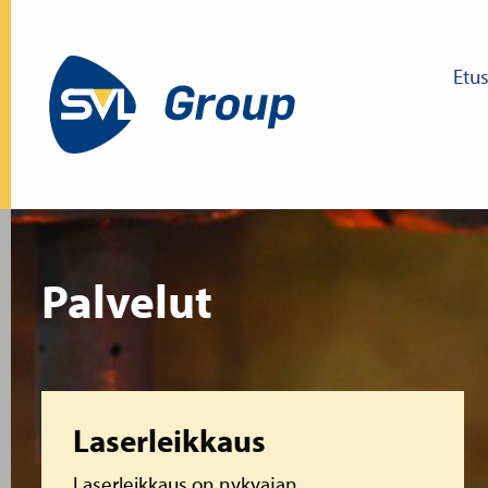
Etu
Palvelut
Lue lisää
Laserleikkaus
Laserleikkaus on nykyajan