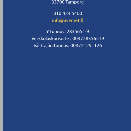
33700 Tampere
010 424 5400
info@avemet.fi
Y-tunnus: 2835651-9
Verkkolaskuosoite : 003728356519
Välittäjän tunnus: 003721291126