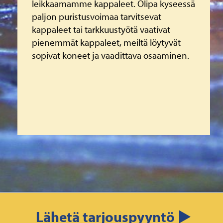
leikkaamamme kappaleet. Olipa kyseessä
paljon puristusvoimaa tarvitsevat
kappaleet tai tarkkuustyötä vaativat
pienemmät kappaleet, meiltä löytyvät
sopivat koneet ja vaadittava osaaminen.
Lähetä tarjouspyyntö ▶