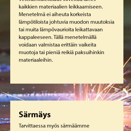
kaikkien materiaalien leikkaamiseen.
Menetelmä ei aiheuta korkeista
lämpötiloista johtuvia muodon muutoksia
tai muita lämpövaurioita leikattavaan
kappaleeseen. Tällä menetelmällä
voidaan valmistaa erittäin vaikeita
muotoja tai pieniä reikiä paksuihinkin
materiaaleihin.
Lue lisää
Särmäys
Tarvittaessa myös särmäämme