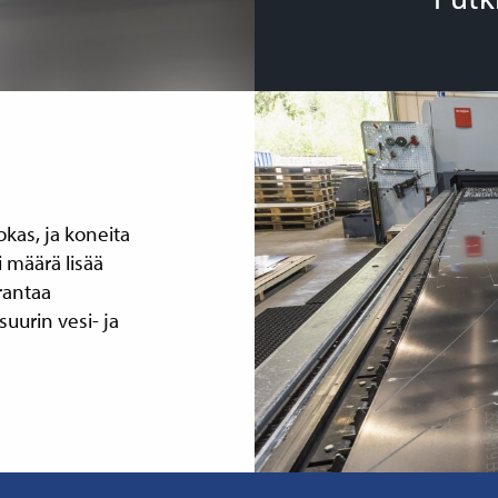
kas, ja koneita
 määrä lisää
rantaa
uurin vesi- ja