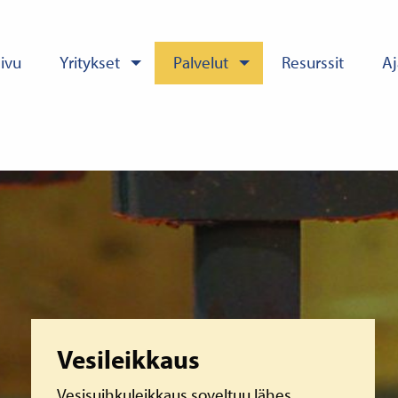
sivu
Yritykset
Palvelut
Resurssit
Aj
Lue lisää
Vesileikkaus
Vesisuihkuleikkaus soveltuu lähes