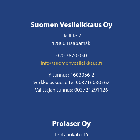
Suomen Vesileikkaus Oy
Hallitie 7
42800 Haapamäki
020 7870 050
info@suomenvesileikkaus.fi
Y-tunnus: 1603056-2
Verkkolaskuosoite: 003716030562
Välittäjän tunnus: 003721291126
Prolaser Oy
Tehtaankatu 15