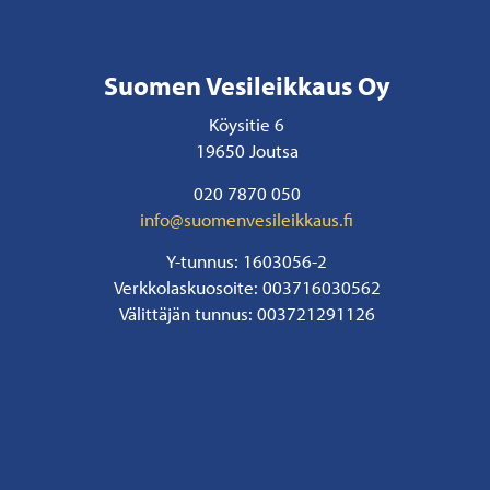
Suomen Vesileikkaus Oy
Köysitie 6
19650 Joutsa
020 7870 050
info@suomenvesileikkaus.fi
Y-tunnus: 1603056-2
Verkkolaskuosoite: 003716030562
Välittäjän tunnus: 003721291126