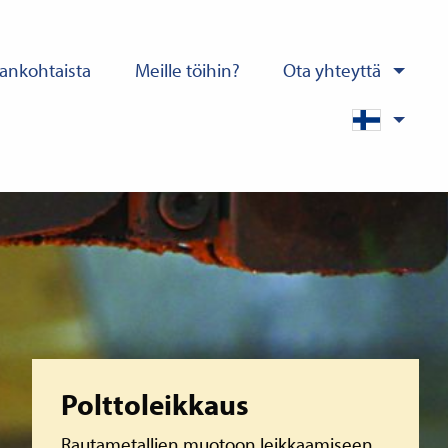
ankohtaista
Meille töihin?
Ota yhteyttä
Lue lisää
Polttoleikkaus
Rautametallien muotoon leikkaamiseen