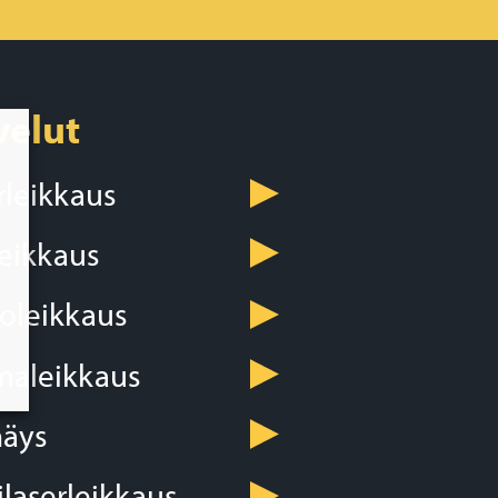
velut
rleikkaus
leikkaus
toleikkaus
maleikkaus
äys
ilaserleikkaus