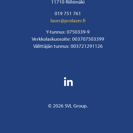
11710 Riihimäki
019 751 761
laser@prolaser.fi
Y-tunnus: 0750339-9
Verkkolaskuosoite: 003707503399
Välittäjän tunnus: 003721291126
© 2026 SVL Group.