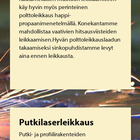
käy hyvin myös perinteinen
polttoleikkaus happi-
propaanimenetelmällä. Konekantamme
mahdollistaa vaativien hitsausviisteiden
leikkaamisen.Hyvän polttoleikkauslaadun
takaamiseksi sinkopuhdistamme levyt
aina ennen leikkausta.
Lue lisää
Putkilaserleikkaus
Putki- ja profiilirakenteiden