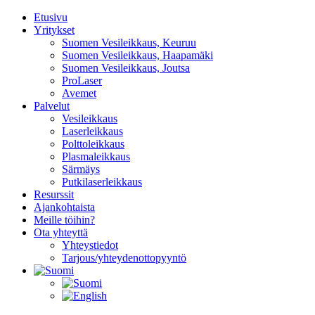
Etusivu
Yritykset
Suomen Vesileikkaus, Keuruu
Suomen Vesileikkaus, Haapamäki
Suomen Vesileikkaus, Joutsa
ProLaser
Avemet
Palvelut
Vesileikkaus
Laserleikkaus
Polttoleikkaus
Plasmaleikkaus
Särmäys
Putkilaserleikkaus
Resurssit
Ajankohtaista
Meille töihin?
Ota yhteyttä
Yhteystiedot
Tarjous/yhteydenottopyyntö