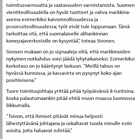
toimitusvarmuutta ja saatavuuden varmistamista. Suomen
vientiteollisuudella on hyvät tuotteet ja vahva markkina-
asema esimerkiksi kaivosteollisuudessa ja
prosessiteollisuudessa; työt eivät tule loppumaan. Tämä
tarkoittaa sitä, että suomalaiselle alihankinnan
konepajaverkostolle on kysyntää”, toteaa Sivonen.
Sivosen mukaan on jo signaaleja siitä, että markkinoiden
nykyinen notkahdus voisi jäädä lyhytaikaiseksi. Esimerkiksi
korkotaso on jo kääntynyt laskuun. ”Meillä talous on
hyvässä kunnossa, ja kassavirta on pysynyt koko ajan
positiivisena.”
Tuore toimitusjohtaja yrittää pitää työpäivänsä 8-tuntisina,
koska palautumaankin pitää ehtiä muun muassa luonnossa
liikkumalla.
”Toivon, että ihmiset pitävät minua helposti
lähestyttävänä johtajana ja uskaltavat tuoda minulle esiin
asioita, joita haluavat edistää.”