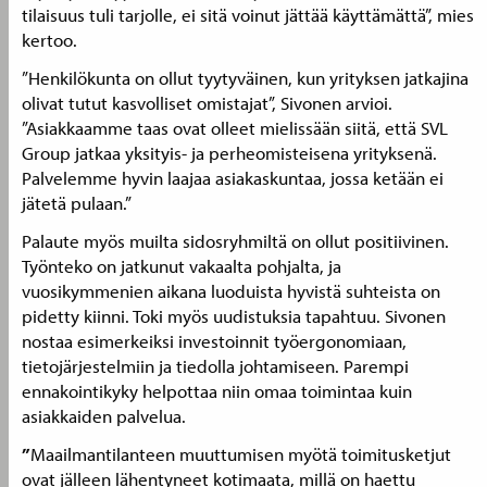
tilaisuus tuli tarjolle, ei sitä voinut jättää käyttämättä”, mies
kertoo.
”Henkilökunta on ollut tyytyväinen, kun yrityksen jatkajina
olivat tutut kasvolliset omistajat”, Sivonen arvioi.
”Asiakkaamme taas ovat olleet mielissään siitä, että SVL
Group jatkaa yksityis- ja perheomisteisena yrityksenä.
Palvelemme hyvin laajaa asiakaskuntaa, jossa ketään ei
jätetä pulaan.”
Palaute myös muilta sidosryhmiltä on ollut positiivinen.
Työnteko on jatkunut vakaalta pohjalta, ja
vuosikymmenien aikana luoduista hyvistä suhteista on
pidetty kiinni. Toki myös uudistuksia tapahtuu. Sivonen
nostaa esimerkeiksi investoinnit työergonomiaan,
tietojärjestelmiin ja tiedolla johtamiseen. Parempi
ennakointikyky helpottaa niin omaa toimintaa kuin
asiakkaiden palvelua.
”
Maailmantilanteen muuttumisen myötä toimitusketjut
ovat jälleen lähentyneet kotimaata, millä on haettu