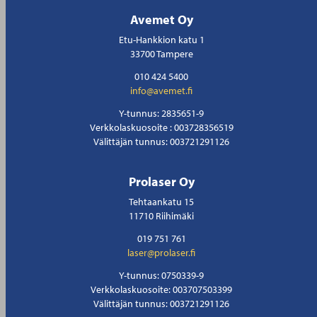
Avemet Oy
Etu-Hankkion katu 1
33700 Tampere
010 424 5400
info@avemet.fi
Y-tunnus: 2835651-9
Verkkolaskuosoite : 003728356519
Välittäjän tunnus: 003721291126
Prolaser Oy
Tehtaankatu 15
11710 Riihimäki
019 751 761
laser@prolaser.fi
Y-tunnus: 0750339-9
Verkkolaskuosoite: 003707503399
Välittäjän tunnus: 003721291126