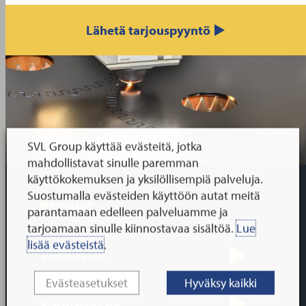
Lähetä tarjouspyyntö ▶
SVL Group käyttää evästeitä, jotka
mahdollistavat sinulle paremman
käyttökokemuksen ja yksilöllisempiä palveluja.
Suostumalla evästeiden käyttöön autat meitä
Palvelut
parantamaan edelleen palveluamme ja
tarjoamaan sinulle kiinnostavaa sisältöä.
Lue
Laserleikkaus
lisää evästeistä
.
Vesileikkaus
Polttoleikkaus
Evästeasetukset
Hyväksy kaikki
Plasmaleikkaus