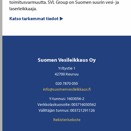
toimitusvarmuutta. SVL Group on Suomen suurin vesi- ja
laserleikkaaja.
Katso tarkemmat tiedot
Suomen Vesileikkaus Oy
Yritystie 1
42700 Keuruu
020 7870 050
info@suomenvesileikkaus.fi
Y-tunnus: 1603056-2
Verkkolaskuosoite: 003716030562
Välittäjän tunnus: 003721291126
Rekisteriseloste