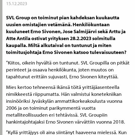
15.12.2023
SVL Group on toiminut pian kahdeksan kuukautta
uusien omistajien vetämänä. Henkilökuntaan
kuuluneet Erno Sivonen, Jose Salmijärvi sekä Arttu ja
Atte Antila ostivat yrityksen 28.2.2023 solmitulla
kaupalla. Miltä alkutaival on tuntunut ja miten
toimitusjohtaja Erno Sivonen katsoo tulevaisuuteen?
”Kiitos, oikein hyvältä on tuntunut. SVL Groupilla on pitkät
perinteet ja osaava henkilökunta, joten muutos on
tapahtunut erittäin sujuvasti, Erno Sivonen kiteyttää.
Mies kertoo tehneensä ikänsä töitä yrittäjäasenteella
nimikkeestä riippumatta. Hän valmistui konetekniikan
insinööriksi Jyväskylän ammattikorkeakoulusta vuonna
2006 ja on toiminut parikymmentä vuotta
metalliteollisuuden eri tehtävissä. SVL Groupiin
hankintajohtajaksi Erno Sivonen värvättiin vuonna 2018.
”Kyllä yrittäjyys oli aina siintänyt haaveena mielessä. Kun