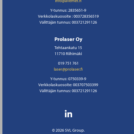
info@avemet.fi
Y-tunnus: 2835651-9
Verkkolaskuosoite : 003728356519
Välittäjän tunnus: 003721291126
Prolaser Oy
Tehtaankatu 15
11710 Riihimäki
019 751 761
laser@prolaser.fi
Y-tunnus: 0750339-9
Verkkolaskuosoite: 003707503399
Välittäjän tunnus: 003721291126
© 2026 SVL Group.