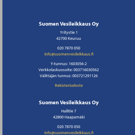
Suomen Vesileikkaus Oy
Yritystie 1
42700 Keuruu
020 7870 050
info@suomenvesileikkaus.fi
Y-tunnus: 1603056-2
Verkkolaskuosoite: 003716030562
Välittäjän tunnus: 003721291126
Rekisteriseloste
Suomen Vesileikkaus Oy
Hallitie 7
42800 Haapamäki
020 7870 050
info@suomenvesileikkaus.fi