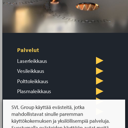
Palvelut
Laserleikkaus
Vesileikkaus
Polttoleikkaus
Plasmaleikkaus
Särmäys
SVL Group käyttää evästeitä, jotka
Putkilaserleikkaus
mahdollistavat sinulle paremman
käyttökokemuksen ja yksilöllisempiä palveluja.
Suostumalla evästeiden käyttöön autat meitä