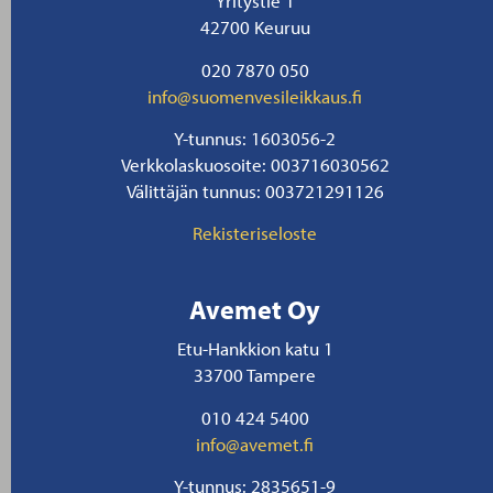
Yritystie 1
42700 Keuruu
020 7870 050
info@suomenvesileikkaus.fi
Y-tunnus: 1603056-2
Verkkolaskuosoite: 003716030562
Välittäjän tunnus: 003721291126
Rekisteriseloste
Avemet Oy
Etu-Hankkion katu 1
33700 Tampere
010 424 5400
info@avemet.fi
Y-tunnus: 2835651-9