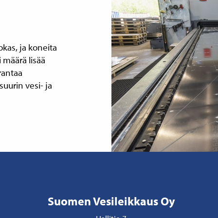
kas, ja koneita
 määrä lisää
rantaa
uurin vesi- ja
Suomen Vesileikkaus Oy