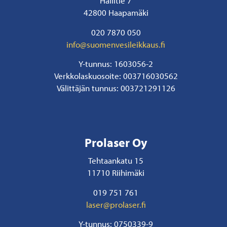
Hallitie 7
42800 Haapamäki
020 7870 050
info@suomenvesileikkaus.fi
Y-tunnus: 1603056-2
Verkkolaskuosoite: 003716030562
Välittäjän tunnus: 003721291126
Prolaser Oy
Tehtaankatu 15
11710 Riihimäki
019 751 761
laser@prolaser.fi
Y-tunnus: 0750339-9