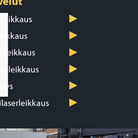
velut
rleikkaus
leikkaus
toleikkaus
maleikkaus
äys
ilaserleikkaus