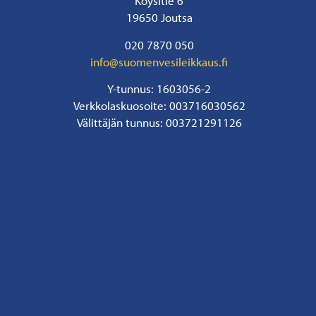
Köysitie 6
19650 Joutsa
020 7870 050
info@suomenvesileikkaus.fi
Y-tunnus: 1603056-2
Verkkolaskuosoite: 003716030562
Välittäjän tunnus: 003721291126