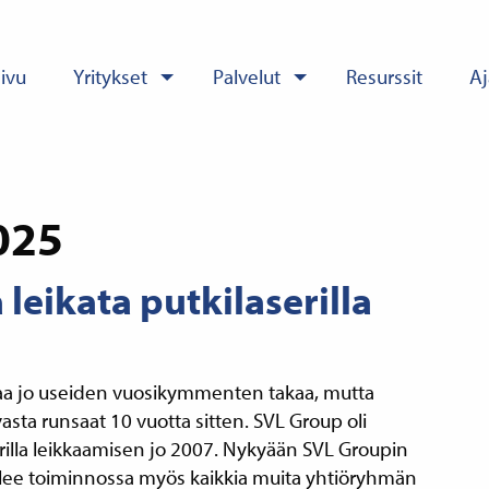
sivu
Yritykset
Palvelut
Resurssit
Aj
025
 leikata putkilaserilla
ntaa jo useiden vuosikymmenten takaa, mutta
asta runsaat 10 vuotta sitten. SVL Group oli
erilla leikkaamisen jo 2007. Nykyään SVL Groupin
velee toiminnossa myös kaikkia muita yhtiöryhmän