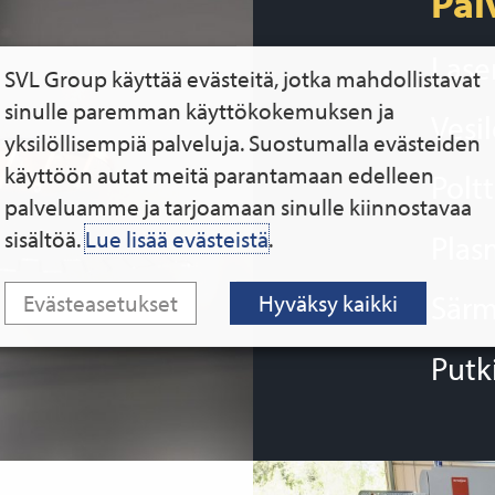
Pal
Lase
SVL Group käyttää evästeitä, jotka mahdollistavat
sinulle paremman käyttökokemuksen ja
Vesi
yksilöllisempiä palveluja. Suostumalla evästeiden
käyttöön autat meitä parantamaan edelleen
Polt
palveluamme ja tarjoamaan sinulle kiinnostavaa
sisältöä.
Lue lisää evästeistä
.
Plas
Särm
Evästeasetukset
Hyväksy kaikki
Putk