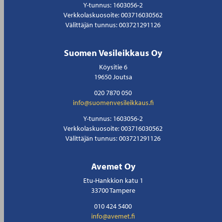
Y-tunnus: 1603056-2
Verkkolaskuosoite: 003716030562
Välittäjän tunnus: 003721291126
Suomen Vesileikkaus Oy
Köysitie 6
19650 Joutsa
020 7870 050
info@suomenvesileikkaus.fi
Y-tunnus: 1603056-2
Verkkolaskuosoite: 003716030562
Välittäjän tunnus: 003721291126
Avemet Oy
Etu-Hankkion katu 1
33700 Tampere
010 424 5400
info@avemet.fi