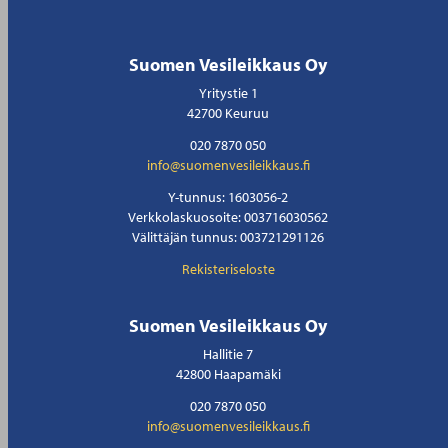
Suomen Vesileikkaus Oy
Yritystie 1
42700 Keuruu
020 7870 050
info@suomenvesileikkaus.fi
Y-tunnus: 1603056-2
Verkkolaskuosoite: 003716030562
Välittäjän tunnus: 003721291126
Rekisteriseloste
Suomen Vesileikkaus Oy
Hallitie 7
42800 Haapamäki
020 7870 050
info@suomenvesileikkaus.fi