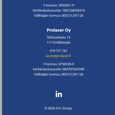
Y-tunnus: 2835651-9
Verkkolaskuosoite : 003728356519
Välittäjän tunnus: 003721291126
Prolaser Oy
Tehtaankatu 15
11710 Riihimäki
019 751 761
laser@prolaser.fi
Y-tunnus: 0750339-9
Verkkolaskuosoite: 003707503399
Välittäjän tunnus: 003721291126
© 2026 SVL Group.