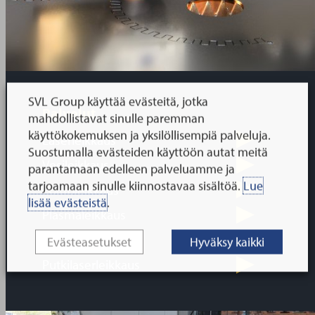
SVL Group käyttää evästeitä, jotka
Palvelut
mahdollistavat sinulle paremman
käyttökokemuksen ja yksilöllisempiä palveluja.
Laserleikkaus
Suostumalla evästeiden käyttöön autat meitä
Vesileikkaus
parantamaan edelleen palveluamme ja
tarjoamaan sinulle kiinnostavaa sisältöä.
Lue
Polttoleikkaus
lisää evästeistä
.
Plasmaleikkaus
Särmäys
Evästeasetukset
Hyväksy kaikki
Putkilaserleikkaus