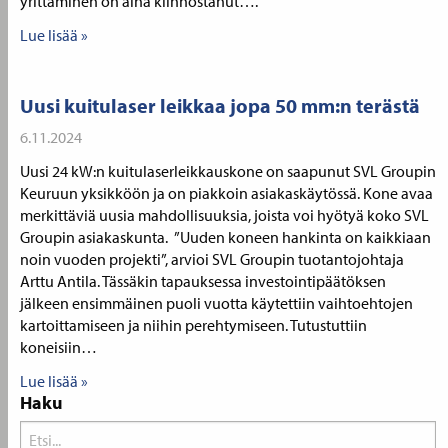
yrittäminen on aina kiinnostanut….
Lue lisää »
Uusi kuitulaser leikkaa jopa 50 mm:n terästä
6.11.2024
Uusi 24 kW:n kuitulaserleikkauskone on saapunut SVL Groupin
Keuruun yksikköön ja on piakkoin asiakaskäytössä. Kone avaa
merkittäviä uusia mahdollisuuksia, joista voi hyötyä koko SVL
Groupin asiakaskunta. ”Uuden koneen hankinta on kaikkiaan
noin vuoden projekti”, arvioi SVL Groupin tuotantojohtaja
Arttu Antila. Tässäkin tapauksessa investointipäätöksen
jälkeen ensimmäinen puoli vuotta käytettiin vaihtoehtojen
kartoittamiseen ja niihin perehtymiseen. Tutustuttiin
koneisiin…
Lue lisää »
Haku
Search