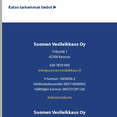
Katso tarkemmat tiedot
Suomen Vesileikkaus Oy
Yritystie 1
42700 Keuruu
020 7870 050
info@suomenvesileikkaus.fi
Y-tunnus: 1603056-2
Verkkolaskuosoite: 003716030562
Välittäjän tunnus: 003721291126
Rekisteriseloste
Suomen Vesileikkaus Oy