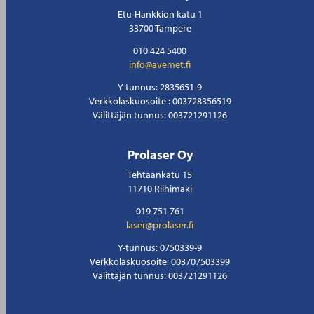
Etu-Hankkion katu 1
33700 Tampere
010 424 5400
info@avemet.fi
Y-tunnus: 2835651-9
Verkkolaskuosoite : 003728356519
Välittäjän tunnus: 003721291126
Prolaser Oy
Tehtaankatu 15
11710 Riihimäki
019 751 761
laser@prolaser.fi
Y-tunnus: 0750339-9
Verkkolaskuosoite: 003707503399
Välittäjän tunnus: 003721291126