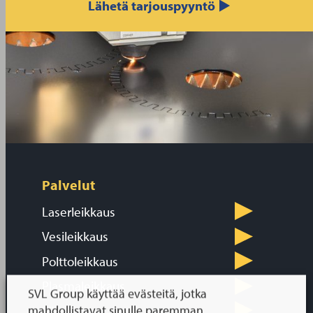
Lähetä tarjouspyyntö ▶
Palvelut
Laserleikkaus
Vesileikkaus
Polttoleikkaus
Plasmaleikkaus
SVL Group käyttää evästeitä, jotka
mahdollistavat sinulle paremman
Särmäys