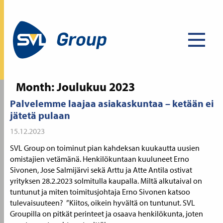
Month:
Joulukuu 2023
Palvelemme laajaa asiakaskuntaa – ketään ei
jätetä pulaan
15.12.2023
SVL Group on toiminut pian kahdeksan kuukautta uusien
omistajien vetämänä. Henkilökuntaan kuuluneet Erno
Sivonen, Jose Salmijärvi sekä Arttu ja Atte Antila ostivat
yrityksen 28.2.2023 solmitulla kaupalla. Miltä alkutaival on
tuntunut ja miten toimitusjohtaja Erno Sivonen katsoo
tulevaisuuteen? ”Kiitos, oikein hyvältä on tuntunut. SVL
Groupilla on pitkät perinteet ja osaava henkilökunta, joten