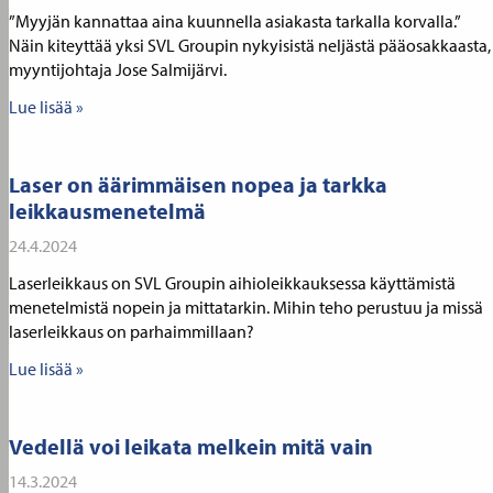
”Myyjän kannattaa aina kuunnella asiakasta tarkalla korvalla.”
Näin kiteyttää yksi SVL Groupin nykyisistä neljästä pääosakkaasta,
myyntijohtaja Jose Salmijärvi.
Lue lisää »
Laser on äärimmäisen nopea ja tarkka
leikkausmenetelmä
24.4.2024
Laserleikkaus on SVL Groupin aihioleikkauksessa käyttämistä
menetelmistä nopein ja mittatarkin. Mihin teho perustuu ja missä
laserleikkaus on parhaimmillaan?
Lue lisää »
Vedellä voi leikata melkein mitä vain
14.3.2024