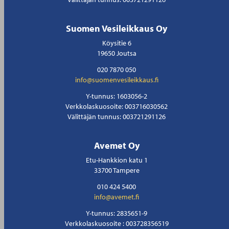
Suomen Vesileikkaus Oy
Köysitie 6
19650 Joutsa
020 7870 050
info@suomenvesileikkaus.fi
Y-tunnus: 1603056-2
Verkkolaskuosoite: 003716030562
Välittäjän tunnus: 003721291126
Avemet Oy
Etu-Hankkion katu 1
33700 Tampere
010 424 5400
info@avemet.fi
Y-tunnus: 2835651-9
Verkkolaskuosoite : 003728356519