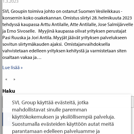
1.3.2023
SVL Groupin toimiva johto on ostanut Suomen Vesileikkaus -
konsernin koko osakekannan. Omistus siirtyi 28. helmikuuta 2023
tehdyssä kaupassa Arttu Antilalle, Atte Antilalle, Jose Salmijärvelle
ja Erno Sivoselle. Myyjinä kaupassa olivat yrityksen perustajat
Pasi Ruuska ja Jori Antila. Myyjät jäävät yrityksen palvelukseen
sovitun siirtymäkauden ajaksi. Omistajanvaihdoksella
vahvistetaan edelleen yrityksen kehitystä ja varmistetaan siten
osaltaan vakaa ja…
Lue lisää »
«
»
Haku
Search
SVL Group käyttää evästeitä, jotka
for:
mahdollistavat sinulle paremman
käyttökokemuksen ja yksilöllisempiä palveluja.
Suostumalla evästeiden käyttöön autat meitä
parantamaan edelleen palveluamme ja