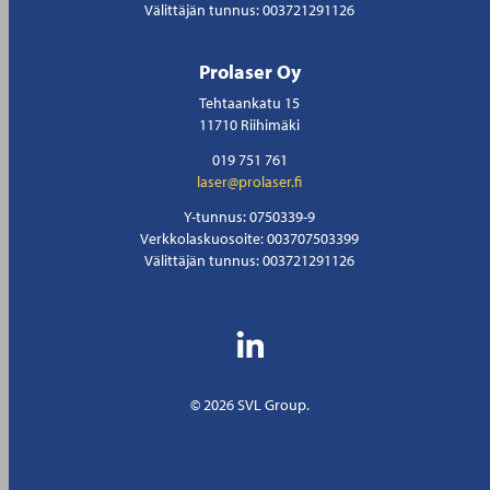
Välittäjän tunnus: 003721291126
Prolaser Oy
Tehtaankatu 15
11710 Riihimäki
019 751 761
laser@prolaser.fi
Y-tunnus: 0750339-9
Verkkolaskuosoite: 003707503399
Välittäjän tunnus: 003721291126
© 2026 SVL Group.