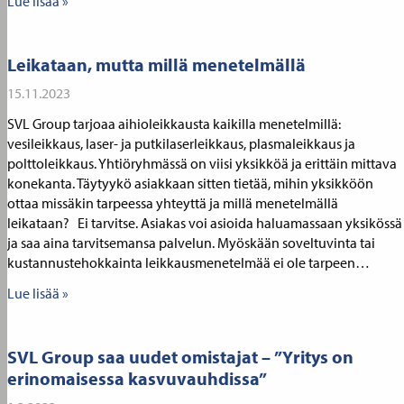
Lue lisää »
Leikataan, mutta millä menetelmällä
15.11.2023
SVL Group tarjoaa aihioleikkausta kaikilla menetelmillä:
vesileikkaus, laser- ja putkilaserleikkaus, plasmaleikkaus ja
polttoleikkaus. Yhtiöryhmässä on viisi yksikköä ja erittäin mittava
konekanta. Täytyykö asiakkaan sitten tietää, mihin yksikköön
ottaa missäkin tarpeessa yhteyttä ja millä menetelmällä
leikataan? Ei tarvitse. Asiakas voi asioida haluamassaan yksikössä
ja saa aina tarvitsemansa palvelun. Myöskään soveltuvinta tai
kustannustehokkainta leikkausmenetelmää ei ole tarpeen…
Lue lisää »
SVL Group saa uudet omistajat – ”Yritys on
erinomaisessa kasvuvauhdissa”