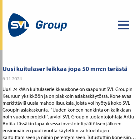
Uusi kuitulaser leikkaa jopa 50 mm:n terästä
6.11.2024
Uusi 24 kW:n kuitulaserleikkauskone on saapunut SVL Groupin
Keuruun yksikköön ja on piakkoin asiakaskäytössä. Kone avaa
merkittäviä uusia mahdollisuuksia, joista voi hyötyä koko SVL
Groupin asiakaskunta. ”Uuden koneen hankinta on kaikkiaan
noin vuoden projekti”, arvioi SVL Groupin tuotantojohtaja Arttu
Antila. Tässäkin tapauksessa investointipäätöksen jälkeen
ensimmäinen puoli vuotta käytettiin vaihtoehtojen
kartoittamiseen ja niihin perehtymiseen. Tutustuttiin koneisiin…