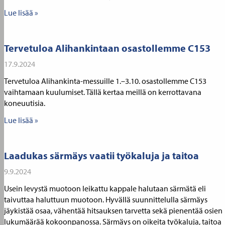
Lue lisää »
Tervetuloa Alihankintaan osastollemme C153
17.9.2024
Tervetuloa Alihankinta-messuille 1.–3.10. osastollemme C153
vaihtamaan kuulumiset. Tällä kertaa meillä on kerrottavana
koneuutisia.
Lue lisää »
Laadukas särmäys vaatii työkaluja ja taitoa
9.9.2024
Usein levystä muotoon leikattu kappale halutaan särmätä eli
taivuttaa haluttuun muotoon. Hyvällä suunnittelulla särmäys
jäykistää osaa, vähentää hitsauksen tarvetta sekä pienentää osien
lukumäärää kokoonpanossa. Särmäys on oikeita työkaluja, taitoa